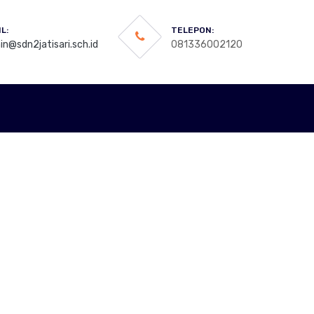
L:
TELEPON:
n@sdn2jatisari.sch.id
081336002120