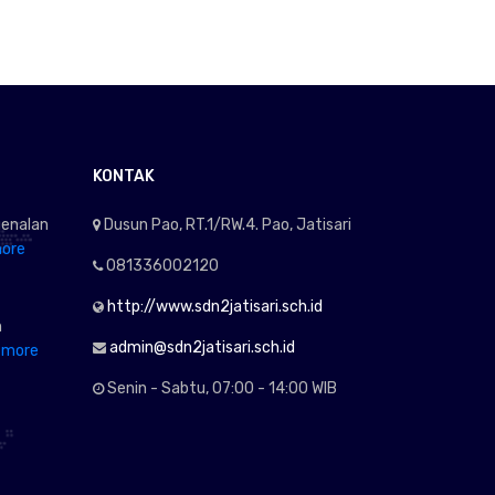
KONTAK
enalan
Dusun Pao, RT.1/RW.4. Pao, Jatisari
ore
081336002120
http://www.sdn2jatisari.sch.id
h
admin@sdn2jatisari.sch.id
 more
Senin - Sabtu, 07:00 - 14:00 WIB